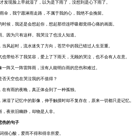
，才发现脸上早就湿了，以为是下雨了，没想到是心下雨了。
的雨伞，我宁愿淋雨走路，不属于我的心，我绝不会挽留。
雨的时候，我还是会想起你，想起那些连呼吸都觉得心痛的画面。
下雨。因为只有这样。我哭泣了也没人知道。
天，当风起时，流水迷失了方向，苍茫中的我已错过人生至重。
天气也带给不了我笑容，爱上了下雨天，无顾的哭泣，也不会有人在意。
就像一阵又一阵雷阵雨，没有人能明白雨的悲伤和难过。
，是否天空也在哭泣我的不值得？
我，在有雨的夜晚，真正体会到了一种孤独。
落，淋湿了记忆中的影像，伸手触摸时却不复存在，原来一切都只是记忆。
清晰，夜依旧幽静，却物是人非。
悲伤的句子
个词很心酸，爱而不得和得非所爱。