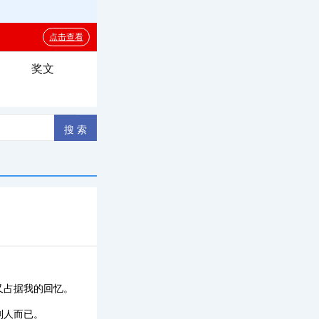
奖文
又占据我的回忆。
别人而已。