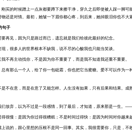
，刚买的时候蹭上一点灰都要蹲下来擦干净，穿久之后即使被人踩一脚可
对物还是对情。最初，她皱一下眉你都心疼，到后来，她掉眼泪你也不大
的句子
需要再见，因为只是路过而已，遗忘就是我们给彼此最好的纪念。
发现，很多人的世界根本不缺我，说不尽的心酸我也只能当笑谈。
天我不再主动找你，不是因为你不重要了，而是我不知道我还重不重要。
，总有那么一个人，给了你一包砒霜，你也把它当蜜糖。爱不可以作为一
不是不在意，而是在意了又能怎样。人生没有如果，只有后果和结果。成
我们放弃，以为不过是一段感情，到了最后，才知道，原来那是一生。—
过得很慢：是因为你过得很糟糕；不是时间过得快：是因为时间对你越来
嘴上说的，跟心里想的压根不是同一回事。其实，我很需要你，只是，不