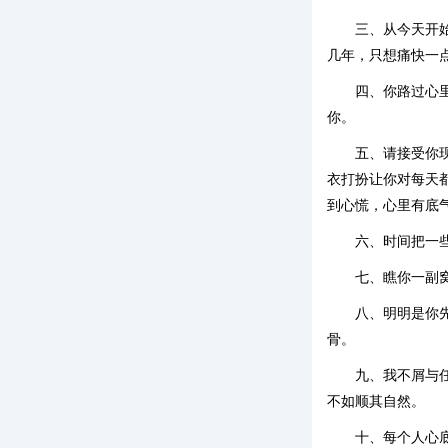
三、从今天开
几年，只想痛快一
四、你路过心
你。
五、请接受你
衣打扮让你对每天
到心慌，心里有底
六、时间把一
七、瞧你一副
八、明明是你
骨。
九、我不屑与
不如顺其自然。
十、每个人心