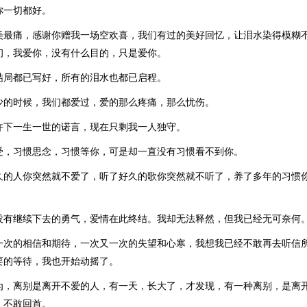
你一切都好。
美最痛，感谢你赠我一场空欢喜，我们有过的美好回忆，让泪水染得模糊
初，我爱你，没有什么目的，只是爱你。
结局都已写好，所有的泪水也都已启程。
少的时候，我们都爱过，爱的那么疼痛，那么忧伤。
许下一生一世的诺言，现在只剩我一人独守。
受，习惯思念，习惯等你，可是却一直没有习惯看不到你。
久的人你突然就不爱了，听了好久的歌你突然就不听了，养了多年的习惯
。
没有继续下去的勇气，爱情在此终结。我却无法释然，但我已经无可奈何
一次的相信和期待，一次又一次的失望和心寒，我想我已经不敢再去听信
要的等待，我也开始动摇了。
为，离别是离开不爱的人，有一天，长大了，才发现，有一种离别，是离
，不敢回首。