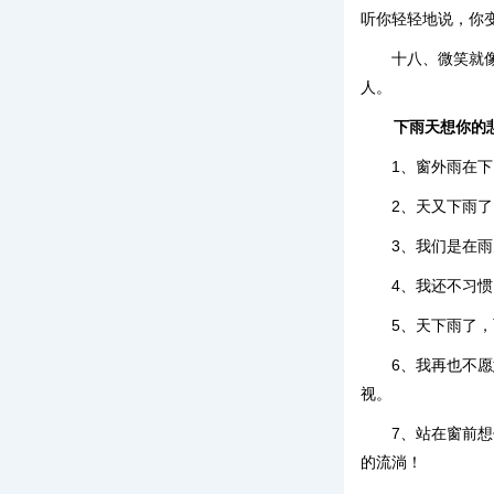
听你轻轻地说，你
十八、微笑就
人。
下雨天想你的
1、窗外雨在
2、天又下雨
3、我们是在
4、我还不习
5、天下雨了
6、我再也不
视。
7、站在窗前
的流淌！