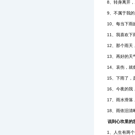
8、转身离开
9、不属于我
10、每当下
11、我喜欢
12、那个雨
13、再好的
14、哀伤，
15、下雨了
16、今夜的
17、雨水滑
18、雨依旧
说到心坎里的
1、人生有两