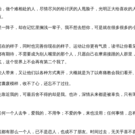
始，做个难相处的人，尽情尽兴的给讨厌的人甩脸子，光明正大给喜欢的
点。
里一阵子，却在记忆里搁浅一辈子。我不想去想你，可是就在很多很多的
现在的样子，同时也完善你现在的样子。运动让你更有气质，读书让你看
都有期待，不需要成为别人嘴里的那个人，只愿自己在摩肩接踵的人群里
气，这个世界上不会再有第二个我了。
些人带来，又让他们以各种方式离开，大概就是为了以疼痛教会我们看开
窝囊废模样，收不了心，还忘不了过往。
先靠近我的，可最后舍不得的却是我。也许，深情从来都是被辜负，只有
任何一个人去争，爱我的，不用争；不爱的争，来也没用；任何事情，总
底都有那么一个人，已不是恋人，也成不了朋友。时间过去，无关乎喜不