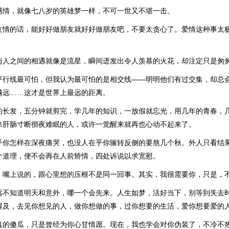
感情，就像七八岁的英雄梦一样，不可一世又不堪一击。
友情的话，能好好做朋友就好好做朋友吧，不要太贪心了。爱情这种事太
与人之间的相遇就像是流星，瞬间迸发出令人羡慕的火花，却注定只是匆
平行线最可怕，但我认为最可怕的是相交线——明明他们有过交集，却总
越远……这才是世界上最远的距离。
的长发，五分钟就剪完，学几年的知识，一放假就忘光，用几年的青春，
来肝肠寸断彻夜难眠的人，或许一觉醒来就再也心动不起来了。
乎你怎样在深夜痛哭，也没人在乎你辗转反侧的要熬几个秋。外人只看结
个道理，便不会再在人前矫情，四处诉说以求宽慰。
，嘴上说的，跟心里想的压根不是同一回事。其实，我很需要你，只是，
远不知道明天和意外，哪一个会先来。人生如梦，活好当下，别等到失去
得及，去见你想见的人，做你想做的事，过你想要的生活，爱你想要爱的
真的傻瓜，只是曾经为你心甘情愿。现在，我也学会对你伪装了，不冷不