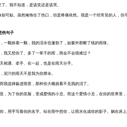
变了。我不知道，是该笑还是该哭。
像创可贴。虽然掩饰住了伤口，但是疼痛依然。我是一个经常笑的人，但
悲伤句子
下，一颗挨着一颗，我的泪水也蓬勃了，如窗外那断了线的雨珠。
了，我又想你了。多了一辈子的雨，雨会不会很难过？
雨天相遇、牵手、在一起，也是在雨天分手。
惯，泥泞的雨天不是我为你撑伞。
，而我选择躲进雨里，那样你大概就看不见我的泪了。
愿意，为了你的笑脸，变成爱情的小丑。而这个爱情小丑，在你的世界里
想你，用手写着你的名字。站在雨中想你，让雨水化成你的影子。躺在床