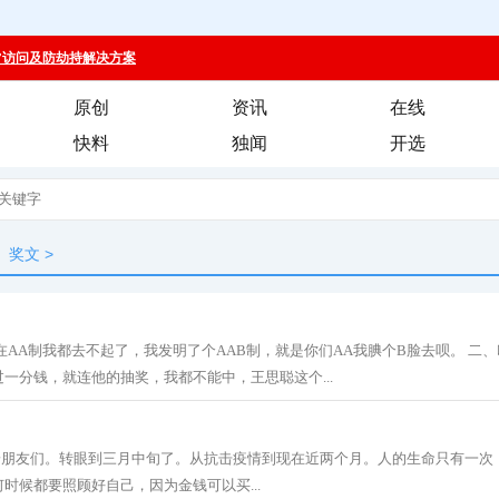
原创
资讯
在线
快料
独闻
开选
奖文
>
在AA制我都去不起了，我发明了个AAB制，就是你们AA我腆个B脸去呗。 二
一分钱，就连他的抽奖，我都不能中，王思聪这个...
早安朋友们。转眼到三月中旬了。从抗击疫情到现在近两个月。人的生命只有一次
时候都要照顾好自己，因为金钱可以买...