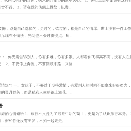
1、我掏心掏肺的对你，换来的只是你的漠不关心。 2、你心里是不是也有这样
舍不得。 3、请在我的伤疤上撒盐，以毒...
不要悔，路是自己选择的，走过的，错过的，都是自己的情愿。世上没有一件工
斥现在不愉快，光阴也不会过得慢点。所...
生活中，你无需告诉别人，你有多难，你有多累。人都看你飞得高不高，没有人在
！ 2、不要停止奔跑，不要回顾来路，来路...
爱情短句 一、女孩子，不要过于期待爱情，有爱别人的时间不如拿来好好努力
的灵丹妙药，而是精彩人生的锦上添花。...
语
游的心情短语 1、旅行不只是为了逃避生活的苟且，更是为了认识旅行本身。 
，假如你还没有出发，不如一起走走。...