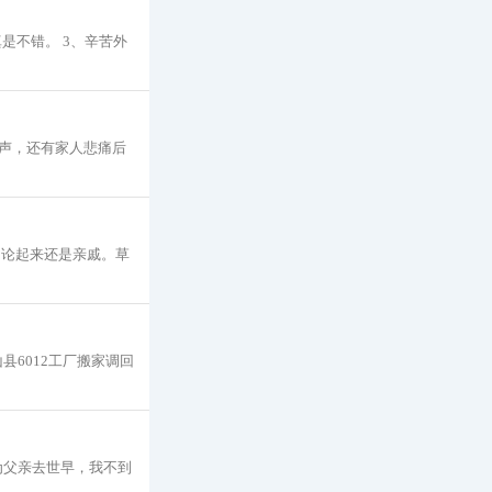
是不错。 3、辛苦外
声，还有家人悲痛后
，论起来还是亲戚。草
县6012工厂搬家调回
为父亲去世早，我不到