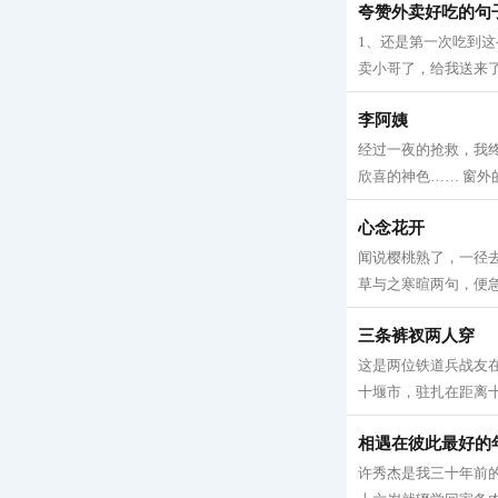
夸赞外卖好吃的句
1、还是第一次吃到这
卖小哥了，给我送来了
李阿姨
经过一夜的抢救，我
欣喜的神色…… 窗外
心念花开
闻说樱桃熟了，一径
草与之寒暄两句，便急
三条裤衩两人穿
这是两位铁道兵战友在
十堰市，驻扎在距离十
相遇在彼此最好的
许秀杰是我三十年前的