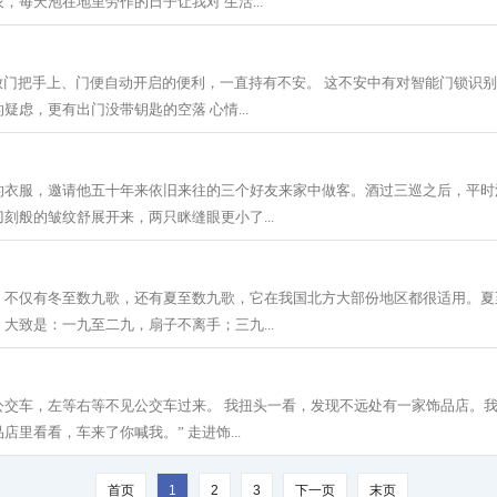
，每天泡在地里劳作的日子让我对 生活...
放门把手上、门便自动开启的便利，一直持有不安。 这不安中有对智能门锁识
疑虑，更有出门没带钥匙的空落 心情...
的衣服，邀请他五十年来依旧来往的三个好友来家中做客。酒过三巡之后，平时
刻般的皱纹舒展开来，两只眯缝眼更小了...
，不仅有冬至数九歌，还有夏至数九歌，它在我国北方大部份地区都很适用。夏
大致是：一九至二九，扇子不离手；三九...
公交车，左等右等不见公交车过来。 我扭头一看，发现不远处有一家饰品店。我
里看看，车来了你喊我。” 走进饰...
首页
1
2
3
下一页
末页