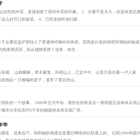
子
么好吃的外卖，直接刷新了我对外卖的印象。 2、分量不是太大，但是味道还真
这么好可口的饭菜。 4、已经连续吃他们家...
终于从重症监护室转入了普通神经胸外科病房。四周是白色的墙壁和滴哒的输液
的雨淅淅沥沥，风从缝隙里挤了进来，有丝...
去采摘。 山路蜿蜒，草木蒙笼，到得山上，已近中午。山里只居住着一户人家
急挽起一只柳编的篮子，直奔了屋后的山...
部队的一个故事。 1980年五月中旬，我所在的铁道兵一师四团五连奉命从房山
堰市火车站东约5千米的顾家岗东风车箱厂旁...
年华
朋友，说来也巧，我和她的相遇还是通过网络得以联系上的。 记得1984年因